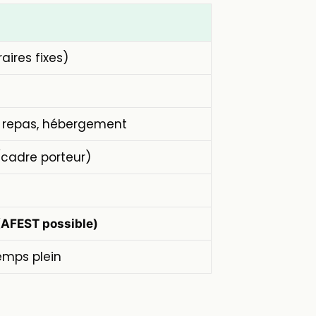
raires fixes)
e
, repas, hébergement
cadre porteur)
(AFEST possible)
temps plein