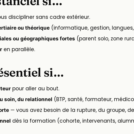
stanciel si…
us discipliner sans cadre extérieur.
(informatique, gestion, langues,
rtiaire ou théorique
(parent solo, zone rura
liales ou géographiques fortes
en parallèle.
r
ésentiel si…
pour aller au bout.
rteur
(BTP, santé, formateur, médico-
u soin, du relationnel
— vous avez besoin de la rupture, du groupe, de 
orte
dès la formation (cohorte, intervenants, alumni
onnel