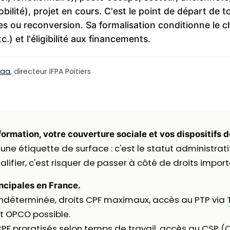
obilité), projet en cours. C'est le point de départ 
s ou reconversion. Sa formalisation conditionne le ch
.) et l'éligibilité aux financements.
laa
, directeur IFPA Poitiers
formation, votre couverture sociale et vos dispositifs 
 une étiquette de surface : c'est le statut administrati
alifier, c'est risquer de passer à côté de droits import
incipales en France.
 indéterminée, droits CPF maximaux, accès au PTP via
t OPCO possible.
 CPF proratisés selon temps de travail, accès au CSP (