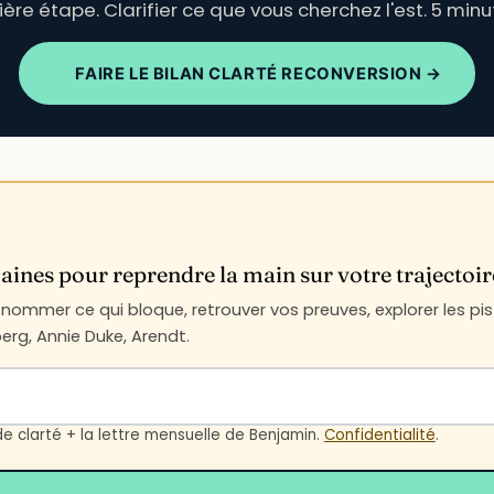
ère étape. Clarifier ce que vous cherchez l'est. 5 minu
FAIRE LE BILAN CLARTÉ RECONVERSION →
ines pour reprendre la main sur votre trajectoir
ommer ce qui bloque, retrouver vos preuves, explorer les pist
rg, Annie Duke, Arendt.
de clarté + la lettre mensuelle de Benjamin.
Confidentialité
.