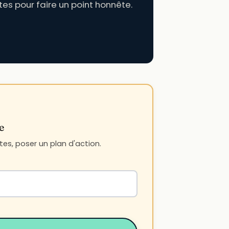
tes pour faire un point honnête.
e
es, poser un plan d'action.