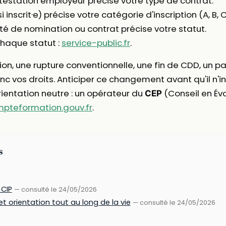
ttestation employeur précise votre type de contrat.
inscrit·e) précise votre catégorie d'inscription (A, B, C,
rêté de nomination ou contrat précise votre statut.
 chaque statut :
service-public.fr
.
on, une rupture conventionnelle, une fin de CDD, un 
nc vos droits. Anticiper ce changement avant qu'il n'in
rientation neutre : un opérateur du
(Conseil en Évo
CEP
teformation.gouv.fr
.
s
 CIP
— consulté le 24/05/2026
orientation tout au long de la vie
— consulté le 24/05/2026