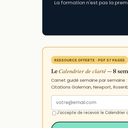
La formation n'est pas la premi
RESSOURCE OFFERTE · PDF 57 PAGES
Calendrier de clarté
Le
— 8 sema
Carnet guidé semaine par semaine : n
Citations Goleman, Newport, Rosenbe
Votre adresse email
J'accepte de recevoir le Calendrier 