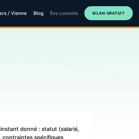
iers / Vienne
Blog
Être conseillé
BILAN GRATUIT
instant donné : statut (salarié,
 contraintes spécifiques