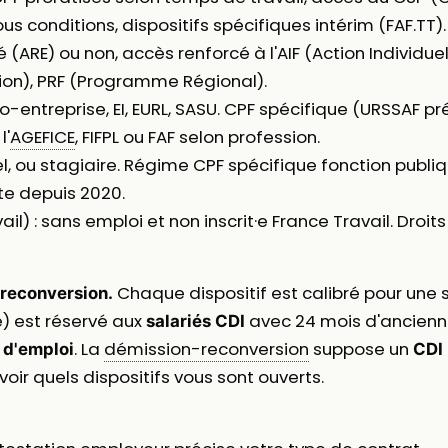
us conditions, dispositifs spécifiques intérim (FAF.TT).
 (ARE) ou non, accès renforcé à l'AIF (Action Individu
ion), PRF (Programme Régional).
o-entreprise, EI, EURL, SASU. CPF spécifique (URSSAF pr
l'
AGEFICE
, FIFPL ou FAF selon profession.
uel, ou stagiaire. Régime CPF spécifique fonction publiq
te depuis 2020.
l) : sans emploi et non inscrit·e France Travail. Droi
Chaque dispositif est calibré pour une s
 reconversion.
e) est réservé aux
avec 24 mois d'ancienn
salariés CDI
. La
démission-reconversion
suppose un
d'emploi
CDI
oir quels dispositifs vous sont ouverts.