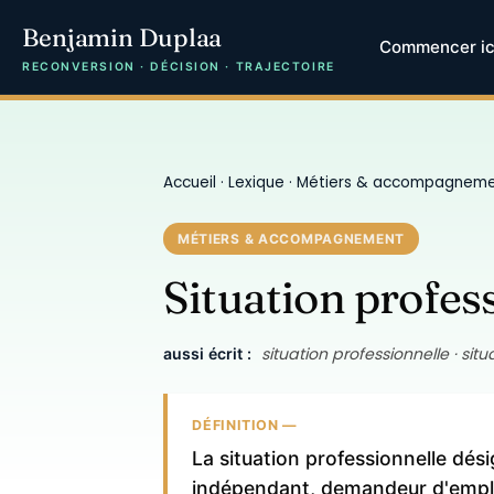
Benjamin Duplaa
Commencer ic
RECONVERSION · DÉCISION · TRAJECTOIRE
Accueil
·
Lexique
·
Métiers & accompagnem
MÉTIERS & ACCOMPAGNEMENT
Situation profes
situation professionnelle · situa
aussi écrit :
DÉFINITION —
La situation professionnelle dési
indépendant, demandeur d'emploi